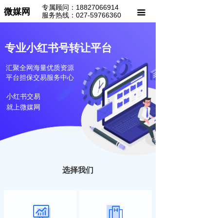
专属顾问：18827066914
首页
微媒网
끀
服务热线：027-59766360
小红书
专业小红书号转让平台
新媒学院
汇聚全网海量优质资源
关于我们
平台担保交易服务中心
小红书交易
就上微媒网
选择我们